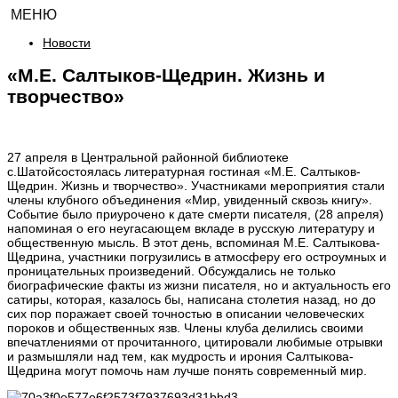
МЕНЮ
Новости
«М.Е. Салтыков-Щедрин. Жизнь и
творчество»
27 апреля в Центральной районной библиотеке
с.Шатойсостоялась литературная гостиная «М.Е. Салтыков-
Щедрин. Жизнь и творчество». Участниками мероприятия стали
члены клубного объединения «Мир, увиденный сквозь книгу».
Событие было приурочено к дате смерти писателя, (28 апреля)
напоминая о его неугасающем вкладе в русскую литературу и
общественную мысль. В этот день, вспоминая М.Е. Салтыкова-
Щедрина, участники погрузились в атмосферу его остроумных и
проницательных произведений. Обсуждались не только
биографические факты из жизни писателя, но и актуальность его
сатиры, которая, казалось бы, написана столетия назад, но до
сих пор поражает своей точностью в описании человеческих
пороков и общественных язв. Члены клуба делились своими
впечатлениями от прочитанного, цитировали любимые отрывки
и размышляли над тем, как мудрость и ирония Салтыкова-
Щедрина могут помочь нам лучше понять современный мир.