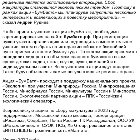
решением является использование вторсырья.
Сбор
макулатуры становится экологическим трендом. Поэтому в
рамках акции «
БумБатл»
мы планируем запустить несколько
интересных и вовлекающих в повестку мероприятий
»,
–
сказал Андрей Руднев.
Чтобы принять участие в акции «БумБатл», необходимо
зарегистрироваться на сайте
бумбатл.рф
. При регистрации
нужно указать организацию или подтвердить самостоятельное
участие, затем выбрать на интерактивной карте ближайший
пункт приема и отнести бумагу туда. По итогам акции оргкомитет
определит лидеров по объемам сданного бумажного сырья
среди детских садов, школ, ссузов, вузов, компаний и в
индивидуальном зачете. Всех участников акции ждут подарки.
Также будут объявлены самые результативные регионы страны.
Акция «БумБатл» проходит в поддержку национального проекта
«Экология» при участии Минприроды России, Минпросвещения
России, Минобрнауки России, Минкультуры России и Минспорта
России. Экологический партнер акции – ППК «Российский
экологический оператор».
Всероссийскую акцию по сбору макулатуры в 2023 году
поддерживают: Московский театр мюзикла, Госкорпорация
«Росатом», Сбербанк, Почта России, ГК Росводоканал, ООО УК
«Металлоинвест», СУЭК, ПСБ, X5 Group, рекламное агентство
«ИНТЕНШЕН», розничная сеть «Магнит».
Итоги 2022 года