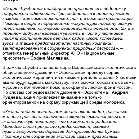
«Акция «
БумБатл» традиционно проводится
в поддержку
нацпроекта «Экология»
.
Присоединиться к проекту может
каждый – как самостоятельно, так и в составе организаций.
Помощь в сборе и переработке макулатуры проекту окажут
представители ключевого регионального оператора. Как и в
прошлом году, мы надеемся увидеть в числе участников
тысячи воспитанников детских садов, школ, колледжей,
вузов, а также представителей частных компаний,
заинтересованных в сохранении природных ресурсов»,
–
отметила генеральный директор АНО «Национальные
приоритеты»
София Малявина.
В рамках «БумБатла» волонтеры Всероссийского экологического
общественного движения «Экосистема» проведут серию
экологических мероприятий в каждом регионе страны. Участники
акции будут сдавать макулатуру, что поможет сократить объемы
мусорных полигонов и помочь сохранить лесной фонд России.
По словам сопредседателя движения «Экосистема»
Андрея
Руднева
, акция привлекает внимание не только
ориентированной на охрану окружающей среды молодёжи.
«Уже на подготовительном этапе акции видно, насколько
молодые россияне вовлечены в экологические вопросы и в
экологическую политику, что не может не радовать.
Молодые люди прекрасно представляют, сколько
нужно
вырубленных деревьев для производства бумаги.
Поэтому для сохранения экологии самым правильным