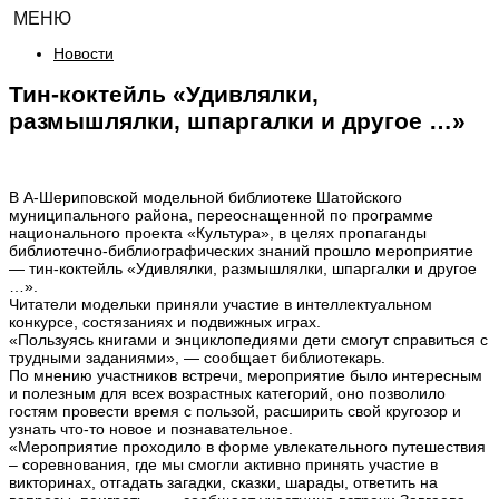
МЕНЮ
Новости
Тин-коктейль «Удивлялки,
размышлялки, шпаргалки и другое …»
В А-Шериповской модельной библиотеке Шатойского
муниципального района, переоснащенной по программе
национального проекта «Культура», в целях пропаганды
библиотечно-библиографических знаний прошло мероприятие
— тин-коктейль «Удивлялки, размышлялки, шпаргалки и другое
…».
Читатели модельки приняли участие в интеллектуальном
конкурсе, состязаниях и подвижных играх.
«Пользуясь книгами и энциклопедиями дети смогут справиться с
трудными заданиями», — сообщает библиотекарь.
По мнению участников встречи, мероприятие было интересным
и полезным для всех возрастных категорий, оно позволило
гостям провести время с пользой, расширить свой кругозор и
узнать что-то новое и познавательное.
«Мероприятие проходило в форме увлекательного путешествия
– соревнования, где мы смогли активно принять участие в
викторинах, отгадать загадки, сказки, шарады, ответить на