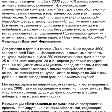
поставил нам цель, чтобы к 2030 году 70% наших граждан
активно занимались спортом. И, конечно, такие
замечательные конкурсы, как «Ты в игре», способствуют и
популяризации спорта, и вовлечению россиян в активный
образ жизни. Я очень рад, что эти изменения происходят
благодаря федеральному проекту «Спорт — норма жизни».
Все проекты, которые принимали участие в конкурсе и
победили в своих номинациях, безусловно внесут огромный
вклад в достижение поставленной Президентом цели». —
отметил заместитель председателя Правительства Российской
Федерации
Дмитрий Чернышенко.
Для участия в третьем сезоне «Ты в игре» было подано 4600
заявок со всей России. Из участников независимые эксперты
конкурса выбрали сначала 250 инициатив в лонг-лист, а после —
25 в шорт-лист конкурса. 20 и 21 апреля участники конкурса
успешно защитили свои инициативы перед экспертным советом.
По итогам защит эксперты выявили победителей в пяти
основных номинациях конкурса, которые получат по 300 тысяч
рублей, а также обладателя гран-при в миллион рублей.
Москва находится на первом месте как по количеству поданных
заявок (308), так и по прошедшим в лонг-лист проектам (32). Два
участника из столицы дошли до финала конкурса и стали
победителями в своих номинациях.
В номинации
«Безграничные возможности»
представлены
проекты, формирующие активный образ жизни, создающие
доступную среду и развивающие инклюзивное просвещение в