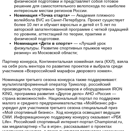
физической подготовки и представляет собой готовое
решение для самостоятельного велопохода по наиболее
интересным местам регионов России.
Номинация «Точка старта»
— Академия пляжного
волейбола BVC из Санкт-Петербурга. Проект существует
более 10 лет и обучает взрослых и детей от 5 лет по
авторской запатентованной программе с четкой градацией
по уровням, аттестацией по теории, практике и
физической подготовке.
Номинация «Дети в спорте»
— «Лучший урок
физкультуры. Развитие спортивных прыжков через
резинку» из Московской области;
Партнер конкурса, Континентальная хоккейная лига (КХЛ), взяла
на себя роль ментора по развитию проектов и выбрала среди
участников «Всероссийский марафон дворового хоккея».
Номинации третьего сезона конкурса также поддерживают:
мультиплатформенный оператор Триколор, российский
производитель спортивных тренажеров и оборудования IRON
KING, программа развития «Другое дело» АНО «Россия —
страна возможностей». Национальный портал по поддержке
малого и среднего предпринимательства «Мойбизнес.рф»
учредил для участников третьего сезона специальный приз
«Мой спортивный бизнес». Ход конкурса освещают ведущие
СМИ. Информационную поддержку конкурсу оказывает «РБК
Life». Российский спортивный интернет-портал Championat.ru,
как медиапартнер «Ты в игре», рассказывает о проектах