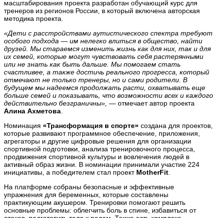
масштабирования проекта разработан обучающий курс для
тренеров из регионов России, в который включена авторская
методика проекта.
«Дети с расстройствами аутистического спектра требуют
особого подхода — им нелегко влиться в общество, найти
друзей. Мы стараемся изменить жизнь как для них, так и для
их семей, которые могут чувствовать себя растерянными
или не знать как быть дальше. Мы помогаем стать
счастливее, а также достичь реального прогресса, который
отмечают не только тренеры, но и сами родители. В
будущем мы надеемся продолжать расти, охватывать еще
больше семей и показывать, что возможности всех и каждого
действительно безграничны», —
отмечает автор проекта
Алина Ахметова
.
Номинация
«Трансформация в спорте»
создана для проектов,
которые развивают программное обеспечение, приложения,
агрегаторы и другие цифровые решения для организации
спортивной подготовки, анализа тренировочного процесса,
продвижения спортивной культуры и вовлечения людей в
активный образ жизни. В номинации принимали участие 224
инициативы, а победителем стал проект
MotherFit
.
На платформе собраны безопасные и эффективные
упражнения для беременных, которые составлены
практикующим акушером. Тренировки помогают решить
основные проблемы: облегчить боль в спине, избавиться от
отеков, подготовить тело к родам. Также есть комплекс