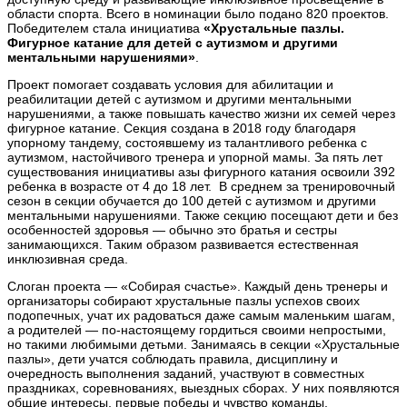
области спорта. Всего в номинации было подано 820 проектов.
Победителем стала инициатива
«Хрустальные пазлы.
Фигурное катание для детей с аутизмом и другими
ментальными нарушениями»
.
Проект помогает создавать условия для абилитации и
реабилитации детей с аутизмом и другими ментальными
нарушениями, а также повышать качество жизни их семей через
фигурное катание. Секция создана в 2018 году благодаря
упорному тандему, состоявшему из талантливого ребенка с
аутизмом, настойчивого тренера и упорной мамы. За пять лет
существования инициативы азы фигурного катания освоили 392
ребенка в возрасте от 4 до 18 лет. В среднем за тренировочный
сезон в секции обучается до 100 детей с аутизмом и другими
ментальными нарушениями. Также секцию посещают дети и без
особенностей здоровья — обычно это братья и сестры
занимающихся. Таким образом развивается естественная
инклюзивная среда.
Слоган проекта — «Собирая счастье». Каждый день тренеры и
организаторы собирают хрустальные пазлы успехов своих
подопечных, учат их радоваться даже самым маленьким шагам,
а родителей — по-настоящему гордиться своими непростыми,
но такими любимыми детьми. Занимаясь в секции «Хрустальные
пазлы», дети учатся соблюдать правила, дисциплину и
очередность выполнения заданий, участвуют в совместных
праздниках, соревнованиях, выездных сборах. У них появляются
общие интересы, первые победы и чувство команды,