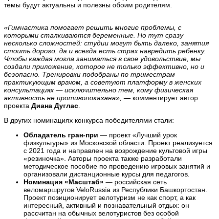
темы будут актуальны и полезны обоим родителям.
«Гимнастика помогает решить многие проблемы, с
которыми сталкиваются беременные. Но тут сразу
несколько сложностей: студии могут быть далеко, занятия
стоить дорого, да и всегда есть страх навредить ребенку.
Чтобы каждая могла заниматься в свое удовольствие, мы
создали приложение, которое не только эффективно, но и
безопасно. Тренировки подобраны по триместрам
практикующим врачом, а советуют платформу в женских
консультациях — исключительно тем, кому физическая
активность не противопоказана»,
— комментирует автор
проекта
Диана Дуглас
.
В других номинациях конкурса победителями стали:
Обладатель гран-при
— проект «Лучший урок
физкультуры» из Московской области. Проект реализуется
с 2021 года и направлен на возрождение культовой игры
«резиночка». Авторы проекта также разработали
методическое пособие по проведению игровых занятий и
организовали дистанционные курсы для педагогов.
Номинация «Масштаб»
— российская сеть
веломаршрутов VeloRussia из Республики Башкортостан.
Проект позиционирует велотуризм не как спорт, а как
интересный, активный и познавательный отдых: он
рассчитан на обычных велотуристов без особой