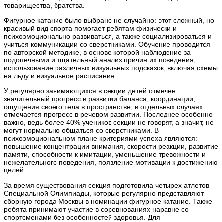
товарищества, братства.
Фигурное катание было выбрано не случайно: этот сложный, но
красивый вид спорта помогает ребятам физически и
психоэмоционально развиваться, а также социализироваться и
учиться коммуникации со сверстниками. Обучение проводится
по авторской методике, в основе которой наблюдение за
подопечными и тщательный анализ причин их поведения,
использование различных визуальных подсказок, включая схемы
на льду и визуальное расписание.
У регулярно занимающихся в секции детей отмечен
значительный прогресс в развитии баланса, координации,
ощущения своего тела в пространстве, в отдельных случаях
отмечается прогресс в речевом развитии. Последнее особенно
важно, ведь более 40% учеников секции не говорят, а значит, не
могут нормально общаться со сверстниками. В
психоэмоциональном плане критериями успеха являются:
повышение концентрации внимания, скорости реакции, развитие
памяти, способности к имитации, уменьшение тревожности и
нежелательного поведения, появление мотивации к достижению
целей.
За время существования секция подготовила четырех атлетов
Специальной Олимпиады, которые регулярно представляют
сборную города Москвы в номинации фигурное катание. Также
ребята принимают участие в соревнованиях наравне со
спортсменами без особенностей здоровья. Для